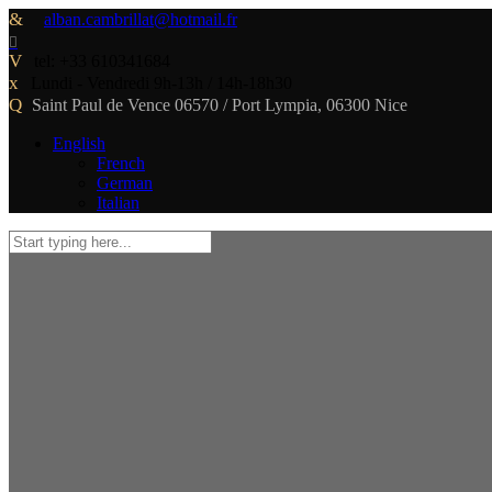
alban.cambrillat@hotmail.fr
tel:
+33 610341684
Lundi - Vendredi 9h-13h / 14h-18h30
Saint Paul de Vence 06570 / Port Lympia, 06300 Nice
English
French
German
Italian